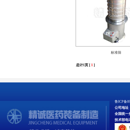
标准筛
总计1页 [
1
]
鲁ICP备09
公司地址
全国统一免费服
技术部电