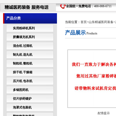
全国统一免费电话
：400-008-6711 
产品分类
当前位置：
首页
>
山东精诚医药装备
>
实用粉碎机系列
产品展示
Products
胶囊填充机系列
混合机 过筛机
制丸机 选丸机
制粒机 整粒机
烘干机 干燥箱
压片机 包衣机
多锅煎药机
切片炒药锻炉
泡罩式包装机
友情提示