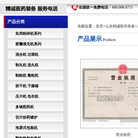
全国统一免费电话
：400-008-6711 
产品分类
当前位置：
首页
>
山东精诚医药装备
>
实用粉碎机系列
产品展示
Products
胶囊填充机系列
混合机 过筛机
制丸机 选丸机
制粒机 整粒机
烘干机 干燥箱
压片机 包衣机
多锅煎药机
切片炒药锻炉
泡罩式包装机
营业执照