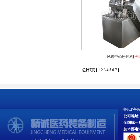
风选中药粉碎机
[
推
总计7页 [
1
2
3
4
5
6
7
]
鲁ICP备09
公司地址
全国统一免费服
技术部电