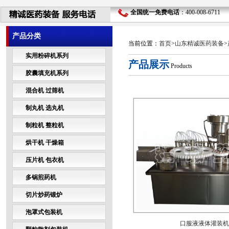
全国统一免费电话
：400-008-6711 
产品分类
当前位置：
首页
>
山东精诚医药装备
>
实用粉碎机系列
产品展示
Products
胶囊填充机系列
混合机 过筛机
制丸机 选丸机
制粒机 整粒机
烘干机 干燥箱
压片机 包衣机
多锅煎药机
切片炒药锻炉
泡罩式包装机
口服液液体灌装机