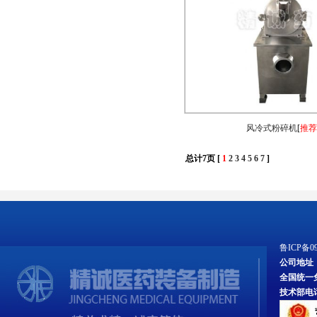
风冷式粉碎机
[
推荐
总计7页 [
1
2
3
4
5
6
7
]
鲁ICP备09
公司地址
全国统一免费服
技术部电