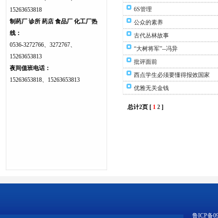
6S管理
15263653818
制药厂 诊所 药店 食品厂 化工厂热
公众的素养
线：
古代丛林故事
0536-3272766、3272767、
“大树将军”--冯异
15263653813
批评面前
夜间值班电话：
西点学生必须要懂得报效国家
15263653818、15263653813
优雅无关金钱
总计2页 [
1
2
]
鲁ICP备09