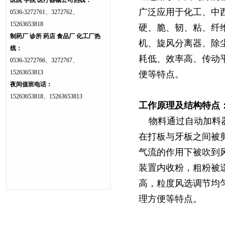
医院 学院 医疗器械公司热线：
广泛应用于化工、中
0536-3272761、3272762、
15263653818
硬、脆、韧、粘、纤
制药厂 诊所 药店 食品厂 化工厂热
机、旋风分离器、除
线：
耗低、效率高、传动
0536-3272766、3272767、
15263653813
便等特点。
夜间值班电话：
15263653818、15263653813
工作原理及结构特点
物料通过自动加料器
在打板与牙板之间被
气流的作用下被吹到
装置内收粉，粗粉被
高，粒度风选调节均
理方便等特点。