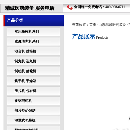
全国统一免费电话
：400-008-6711 
产品分类
当前位置：
首页
>
山东精诚医药装备
>
实用粉碎机系列
产品展示
Products
胶囊填充机系列
混合机 过筛机
制丸机 选丸机
制粒机 整粒机
烘干机 干燥箱
压片机 包衣机
多锅煎药机
切片炒药锻炉
泡罩式包装机