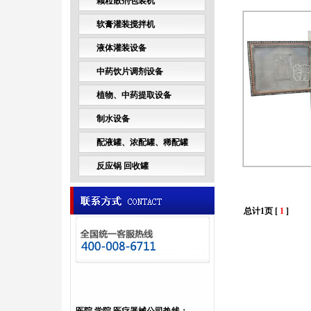
颗粒散剂包装机
软膏灌装搅拌机
液体灌装设备
中药饮片调剂设备
植物、中药提取设备
制水设备
配液罐、浓配罐、稀配罐
反应锅 回收罐
总计1页 [
1
]