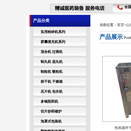
全
产品分类
当前位置：
首页
>
山
实用粉碎机系列
产品展示
Produ
胶囊填充机系列
混合机 过筛机
制丸机 选丸机
制粒机 整粒机
烘干机 干燥箱
压片机 包衣机
多锅煎药机
切片炒药锻炉
泡罩式包装机
热风循环