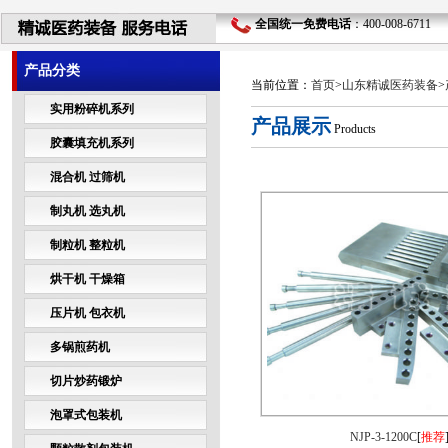
全国统一免费电话
：400-008-6711 
产品分类
当前位置：
首页
>
山东精诚医药装备
>
实用粉碎机系列
产品展示
Products
胶囊填充机系列
混合机 过筛机
制丸机 选丸机
制粒机 整粒机
烘干机 干燥箱
压片机 包衣机
多锅煎药机
切片炒药锻炉
泡罩式包装机
NJP-3-1200C
[
推荐