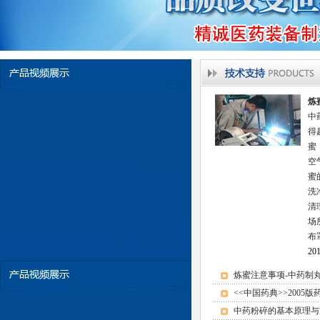
单效浓缩蒸发器
炼
中
得
蜜
空
蜜
洗
清
场
布
风选中药粉碎机
201
炼蜜注意事项-中药制
<<中国药典>>2005
中药粉碎的基本原理与