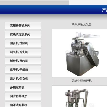
实用粉碎机系列
胶囊填充机系列
混合机 过筛机
制丸机 选丸机
制粒机 整粒机
烘干机 干燥箱
风选中药粉碎机
压片机 包衣机
多锅煎药机
切片炒药锻炉
泡罩式包装机