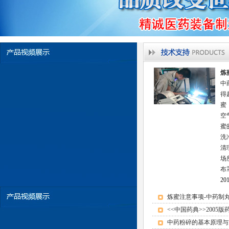
超微粉碎机组
炼
中
得
蜜
空
蜜
洗
清
场
NJP-3-1200C
布
201
炼蜜注意事项-中药制
<<中国药典>>2005
中药粉碎的基本原理与