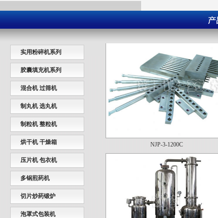
超微粉碎机组
实用粉碎机系列
胶囊填充机系列
混合机 过筛机
制丸机 选丸机
制粒机 整粒机
NJP-3-1200C
烘干机 干燥箱
压片机 包衣机
多锅煎药机
切片炒药锻炉
泡罩式包装机